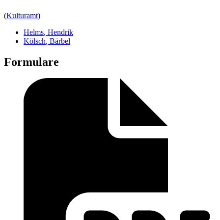
(
Kulturamt
)
Helms
,
Hendrik
Kölsch
,
Bärbel
Formulare