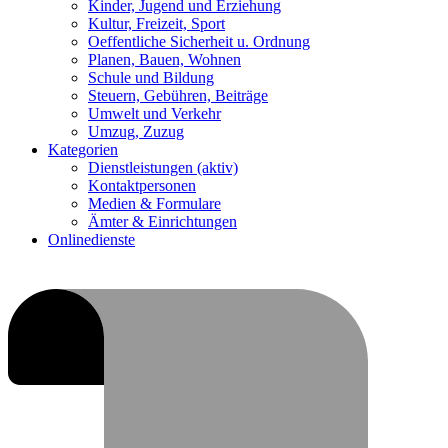
Kinder, Jugend und Erziehung
Kultur, Freizeit, Sport
Oeffentliche Sicherheit u. Ordnung
Planen, Bauen, Wohnen
Schule und Bildung
Steuern, Gebühren, Beiträge
Umwelt und Verkehr
Umzug, Zuzug
Kategorien
Dienstleistungen
(aktiv)
Kontaktpersonen
Medien & Formulare
Ämter & Einrichtungen
Onlinedienste