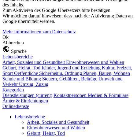
des Inhalts.
Zum Aktivieren des Google-Übersetzers bitte bestätigen.
Wir möchten darauf hinweisen, dass nach der Aktivierung Daten an
Google übermittelt werden.
Mehr Informationen zum Datenschutz
Ok
Abbrechen
Sprache
Lebensbereiche
Arbeit, Soziales und Gesundheit
Einwohnerwesen und Wahlen
Geburt, Heirat, Tod
Kinder, Jugend und Erziehung
Kultur, Freizeit,
Sport
Oeffentliche Sicherheit u. Ordnung
Planen, Bauen, Wohnen
Schule und Bildung
Steuern, Gebühren, Beiträge
Umwelt und
Verkehr
Umzug, Zuzug
Kategorien
Dienstleistungen
(current)
Kontaktpersonen
Medien & Formulare
Ämter & Einrichtungen
Onlinedienste
Lebensbereiche
Arbeit, Soziales und Gesundheit
Einwohnerwesen und Wahlen
Geburt, Heirat, Tod