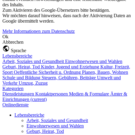
des Inhalts.
Zum Aktivieren des Google-Übersetzers bitte bestätigen.
Wir möchten darauf hinweisen, dass nach der Aktivierung Daten an
Google übermittelt werden.
Mehr Informationen zum Datenschutz
Ok
Abbrechen
Sprache
Lebensbereiche
Arbeit, Soziales und Gesundheit
Einwohnerwesen und Wahlen
Geburt, Heirat, Tod
Kinder, Jugend und Erziehung
Kultur, Freizeit,
Sport
Oeffentliche Sicherheit u. Ordnung
Planen, Bauen, Wohnen
Schule und Bildung
Steuern, Gebühren, Beiträge
Umwelt und
Verkehr
Umzug, Zuzug
Kategorien
Dienstleistungen
Kontaktpersonen
Medien & Formulare
Ämter &
Einrichtungen
(current)
Onlinedienste
Lebensbereiche
Arbeit, Soziales und Gesundheit
Einwohnerwesen und Wahlen
Geburt, Heirat, Tod