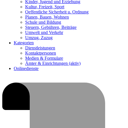
Kinder, Jugend und Erziehung
Kultur, Freizeit, Sport
Oeffentliche Sicherheit u. Ordnung
Planen, Bauen, Wohnen
Schule und Bildung
Steuern, Gebühren, Beiträge
Umwelt und Verkehr
Umzug, Zuzug
Kategorien
Dienstleistungen
Kontaktpersonen
Medien & Formulare
Ämter & Einrichtungen
(aktiv)
Onlinedienste