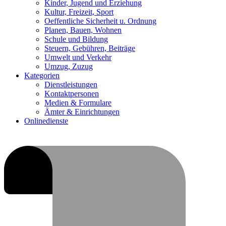
Kinder, Jugend und Erziehung
Kultur, Freizeit, Sport
Oeffentliche Sicherheit u. Ordnung
Planen, Bauen, Wohnen
Schule und Bildung
Steuern, Gebühren, Beiträge
Umwelt und Verkehr
Umzug, Zuzug
Kategorien
Dienstleistungen
Kontaktpersonen
Medien & Formulare
Ämter & Einrichtungen
Onlinedienste