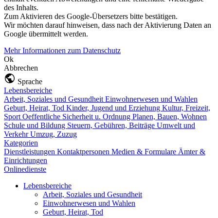
des Inhalts.
Zum Aktivieren des Google-Übersetzers bitte bestätigen.
Wir möchten darauf hinweisen, dass nach der Aktivierung Daten an
Google übermittelt werden.
Mehr Informationen zum Datenschutz
Ok
Abbrechen
Sprache
Lebensbereiche
Arbeit, Soziales und Gesundheit
Einwohnerwesen und Wahlen
Geburt, Heirat, Tod
Kinder, Jugend und Erziehung
Kultur, Freizeit,
Sport
Oeffentliche Sicherheit u. Ordnung
Planen, Bauen, Wohnen
Schule und Bildung
Steuern, Gebühren, Beiträge
Umwelt und
Verkehr
Umzug, Zuzug
Kategorien
Dienstleistungen
Kontaktpersonen
Medien & Formulare
Ämter &
Einrichtungen
Onlinedienste
Lebensbereiche
Arbeit, Soziales und Gesundheit
Einwohnerwesen und Wahlen
Geburt, Heirat, Tod