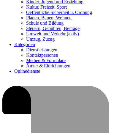
Kinder, Jugend und Erziehung
Kultur, Freizeit, Sport
Oeffentliche Sicherheit u. Ordnung
Planen, Bauen, Wohnen
Schule und Bildung
Steuern, Gebühren, Beiträge
Umwelt und Verkehr
(aktiv)
Umzug, Zuzug
Kategorien
Dienstleistungen
Kontaktpersonen
Medien & Formulare
Ämter & Einrichtungen
Onlinedienste