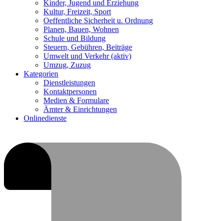
Kinder, Jugend und Erziehung
Kultur, Freizeit, Sport
Oeffentliche Sicherheit u. Ordnung
Planen, Bauen, Wohnen
Schule und Bildung
Steuern, Gebühren, Beiträge
Umwelt und Verkehr
(aktiv)
Umzug, Zuzug
Kategorien
Dienstleistungen
Kontaktpersonen
Medien & Formulare
Ämter & Einrichtungen
Onlinedienste