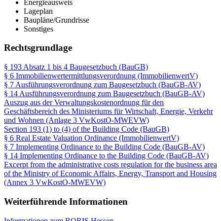
Energieausweis
Lageplan
Baupläne/Grundrisse
Sonstiges
Rechtsgrundlage
§ 193 Absatz 1 bis 4 Baugesetzbuch (BauGB)
§ 6 Immobilienwertermittlungsverordnung (ImmobilienwertV)
§ 7 Ausführungsverordnung zum Baugesetzbuch (BauGB-AV)
§ 14 Ausführungsverordnung zum Baugesetzbuch (BauGB-AV)
Auszug aus der Verwaltungskostenordnung für den
Geschäftsbereich des Ministeriums für Wirtschaft, Energie, Verkehr
und Wohnen (Anlage 3 VwKostO-MWEVW)
Section 193 (1) to (4) of the Building Code (BauGB)
§ 6 Real Estate Valuation Ordinance (ImmobilienwertV)
§ 7 Implementing Ordinance to the Building Code (BauGB-AV)
§ 14 Implementing Ordinance to the Building Code (BauGB-AV)
Excerpt from the administrative costs regulation for the business area
of the Ministry of Economic Affairs, Energy, Transport and Housing
(Annex 3 VwKostO-MWEVW)
Weiterführende Informationen
Informationen zum BORIS Hessen