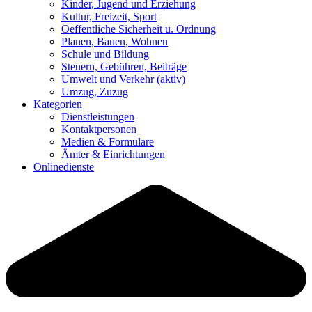
Kinder, Jugend und Erziehung
Kultur, Freizeit, Sport
Oeffentliche Sicherheit u. Ordnung
Planen, Bauen, Wohnen
Schule und Bildung
Steuern, Gebühren, Beiträge
Umwelt und Verkehr
(aktiv)
Umzug, Zuzug
Kategorien
Dienstleistungen
Kontaktpersonen
Medien & Formulare
Ämter & Einrichtungen
Onlinedienste