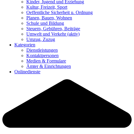
Kinder, Jugend und Erziehung
Kultur, Freizeit, Sport
Oeffentliche Sicherheit u. Ordnung
Planen, Bauen, Wohnen
Schule und Bildung
Steuern, Gebühren, Beiträge
Umwelt und Verkehr
(aktiv)
Umzug, Zuzug
Kategorien
Dienstleistungen
Kontaktpersonen
Medien & Formulare
Ämter & Einrichtungen
Onlinedienste