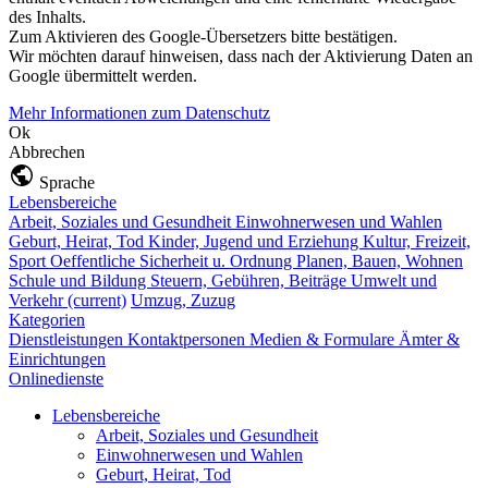
des Inhalts.
Zum Aktivieren des Google-Übersetzers bitte bestätigen.
Wir möchten darauf hinweisen, dass nach der Aktivierung Daten an
Google übermittelt werden.
Mehr Informationen zum Datenschutz
Ok
Abbrechen
Sprache
Lebensbereiche
Arbeit, Soziales und Gesundheit
Einwohnerwesen und Wahlen
Geburt, Heirat, Tod
Kinder, Jugend und Erziehung
Kultur, Freizeit,
Sport
Oeffentliche Sicherheit u. Ordnung
Planen, Bauen, Wohnen
Schule und Bildung
Steuern, Gebühren, Beiträge
Umwelt und
Verkehr
(current)
Umzug, Zuzug
Kategorien
Dienstleistungen
Kontaktpersonen
Medien & Formulare
Ämter &
Einrichtungen
Onlinedienste
Lebensbereiche
Arbeit, Soziales und Gesundheit
Einwohnerwesen und Wahlen
Geburt, Heirat, Tod