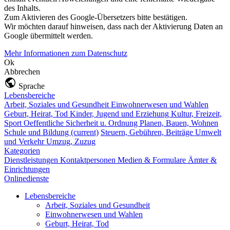
des Inhalts.
Zum Aktivieren des Google-Übersetzers bitte bestätigen.
Wir möchten darauf hinweisen, dass nach der Aktivierung Daten an
Google übermittelt werden.
Mehr Informationen zum Datenschutz
Ok
Abbrechen
Sprache
Lebensbereiche
Arbeit, Soziales und Gesundheit
Einwohnerwesen und Wahlen
Geburt, Heirat, Tod
Kinder, Jugend und Erziehung
Kultur, Freizeit,
Sport
Oeffentliche Sicherheit u. Ordnung
Planen, Bauen, Wohnen
Schule und Bildung
(current)
Steuern, Gebühren, Beiträge
Umwelt
und Verkehr
Umzug, Zuzug
Kategorien
Dienstleistungen
Kontaktpersonen
Medien & Formulare
Ämter &
Einrichtungen
Onlinedienste
Lebensbereiche
Arbeit, Soziales und Gesundheit
Einwohnerwesen und Wahlen
Geburt, Heirat, Tod