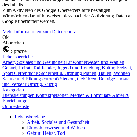
des Inhalts.
Zum Aktivieren des Google-Übersetzers bitte bestätigen.
Wir möchten darauf hinweisen, dass nach der Aktivierung Daten an
Google übermittelt werden.
Mehr Informationen zum Datenschutz
Ok
Abbrechen
Sprache
Lebensbereiche
Arbeit, Soziales und Gesundheit
Einwohnerwesen und Wahlen
Geburt, Heirat, Tod
Kinder, Jugend und Erziehung
Kultur, Freizeit,
Sport
Oeffentliche Sicherheit u. Ordnung
Planen, Bauen, Wohnen
Schule und Bildung
(current)
Steuern, Gebühren, Beiträge
Umwelt
und Verkehr
Umzug, Zuzug
Kategorien
Dienstleistungen
Kontaktpersonen
Medien & Formulare
Ämter &
Einrichtungen
Onlinedienste
Lebensbereiche
Arbeit, Soziales und Gesundheit
Einwohnerwesen und Wahlen
Geburt, Heirat, Tod