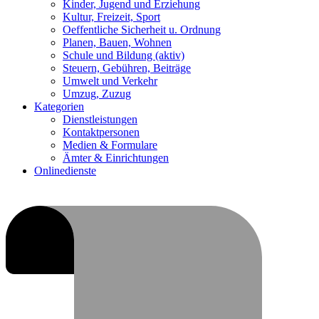
Kinder, Jugend und Erziehung
Kultur, Freizeit, Sport
Oeffentliche Sicherheit u. Ordnung
Planen, Bauen, Wohnen
Schule und Bildung
(aktiv)
Steuern, Gebühren, Beiträge
Umwelt und Verkehr
Umzug, Zuzug
Kategorien
Dienstleistungen
Kontaktpersonen
Medien & Formulare
Ämter & Einrichtungen
Onlinedienste