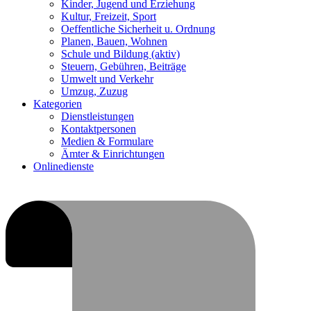
Kinder, Jugend und Erziehung
Kultur, Freizeit, Sport
Oeffentliche Sicherheit u. Ordnung
Planen, Bauen, Wohnen
Schule und Bildung
(aktiv)
Steuern, Gebühren, Beiträge
Umwelt und Verkehr
Umzug, Zuzug
Kategorien
Dienstleistungen
Kontaktpersonen
Medien & Formulare
Ämter & Einrichtungen
Onlinedienste