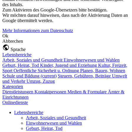
des Inhalts.
Zum Aktivieren des Google-Übersetzers bitte bestätigen.
Wir möchten darauf hinweisen, dass nach der Aktivierung Daten an
Google übermittelt werden.
Mehr Informationen zum Datenschutz
Ok
Abbrechen
Sprache
Lebensbereiche
Arbeit, Soziales und Gesundheit
Einwohnerwesen und Wahlen
Geburt, Heirat, Tod
Kinder, Jugend und Erziehung
Kultur, Freizeit,
Sport
Oeffentliche Sicherheit u. Ordnung
Planen, Bauen, Wohnen
Schule und Bildung
(current)
Steuern, Gebühren, Beiträge
Umwelt
und Verkehr
Umzug, Zuzug
Kategorien
Dienstleistungen
Kontaktpersonen
Medien & Formulare
Ämter &
Einrichtungen
Onlinedienste
Lebensbereiche
Arbeit, Soziales und Gesundheit
Einwohnerwesen und Wahlen
Geburt, Heirat, Tod