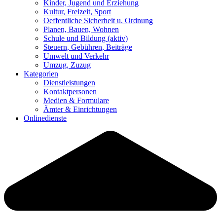
Kinder, Jugend und Erziehung
Kultur, Freizeit, Sport
Oeffentliche Sicherheit u. Ordnung
Planen, Bauen, Wohnen
Schule und Bildung
(aktiv)
Steuern, Gebühren, Beiträge
Umwelt und Verkehr
Umzug, Zuzug
Kategorien
Dienstleistungen
Kontaktpersonen
Medien & Formulare
Ämter & Einrichtungen
Onlinedienste