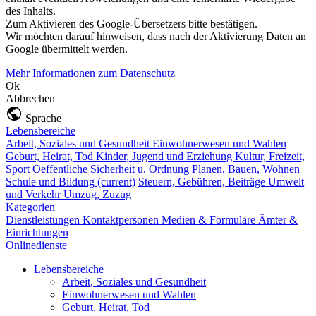
des Inhalts.
Zum Aktivieren des Google-Übersetzers bitte bestätigen.
Wir möchten darauf hinweisen, dass nach der Aktivierung Daten an
Google übermittelt werden.
Mehr Informationen zum Datenschutz
Ok
Abbrechen
Sprache
Lebensbereiche
Arbeit, Soziales und Gesundheit
Einwohnerwesen und Wahlen
Geburt, Heirat, Tod
Kinder, Jugend und Erziehung
Kultur, Freizeit,
Sport
Oeffentliche Sicherheit u. Ordnung
Planen, Bauen, Wohnen
Schule und Bildung
(current)
Steuern, Gebühren, Beiträge
Umwelt
und Verkehr
Umzug, Zuzug
Kategorien
Dienstleistungen
Kontaktpersonen
Medien & Formulare
Ämter &
Einrichtungen
Onlinedienste
Lebensbereiche
Arbeit, Soziales und Gesundheit
Einwohnerwesen und Wahlen
Geburt, Heirat, Tod