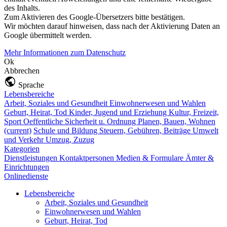
des Inhalts.
Zum Aktivieren des Google-Übersetzers bitte bestätigen.
Wir möchten darauf hinweisen, dass nach der Aktivierung Daten an
Google übermittelt werden.
Mehr Informationen zum Datenschutz
Ok
Abbrechen
Sprache
Lebensbereiche
Arbeit, Soziales und Gesundheit
Einwohnerwesen und Wahlen
Geburt, Heirat, Tod
Kinder, Jugend und Erziehung
Kultur, Freizeit,
Sport
Oeffentliche Sicherheit u. Ordnung
Planen, Bauen, Wohnen
(current)
Schule und Bildung
Steuern, Gebühren, Beiträge
Umwelt
und Verkehr
Umzug, Zuzug
Kategorien
Dienstleistungen
Kontaktpersonen
Medien & Formulare
Ämter &
Einrichtungen
Onlinedienste
Lebensbereiche
Arbeit, Soziales und Gesundheit
Einwohnerwesen und Wahlen
Geburt, Heirat, Tod