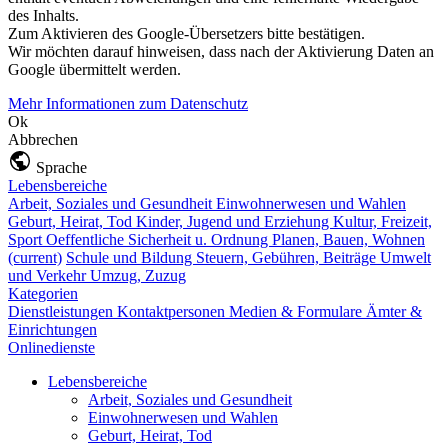
des Inhalts.
Zum Aktivieren des Google-Übersetzers bitte bestätigen.
Wir möchten darauf hinweisen, dass nach der Aktivierung Daten an
Google übermittelt werden.
Mehr Informationen zum Datenschutz
Ok
Abbrechen
Sprache
Lebensbereiche
Arbeit, Soziales und Gesundheit
Einwohnerwesen und Wahlen
Geburt, Heirat, Tod
Kinder, Jugend und Erziehung
Kultur, Freizeit,
Sport
Oeffentliche Sicherheit u. Ordnung
Planen, Bauen, Wohnen
(current)
Schule und Bildung
Steuern, Gebühren, Beiträge
Umwelt
und Verkehr
Umzug, Zuzug
Kategorien
Dienstleistungen
Kontaktpersonen
Medien & Formulare
Ämter &
Einrichtungen
Onlinedienste
Lebensbereiche
Arbeit, Soziales und Gesundheit
Einwohnerwesen und Wahlen
Geburt, Heirat, Tod