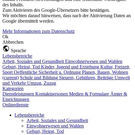
des Inhalts.
Zum Aktivieren des Google-Übersetzers bitte bestätigen.
Wir möchten darauf hinweisen, dass nach der Aktivierung Daten an
Google übermittelt werden.
Mehr Informationen zum Datenschutz
Ok
Abbrechen
Sprache
Lebensbereiche
Arbeit, Soziales und Gesundheit
Einwohnerwesen und Wahlen
Geburt, Heirat, Tod
Kinder, Jugend und Erziehung
Kultur, Freizeit,
Sport
Oeffentliche Sicherheit u. Ordnung
Planen, Bauen, Wohnen
(current)
Schule und Bildung
Steuern, Gebühren, Beiträge
Umwelt
und Verkehr
Umzug, Zuzug
Kategorien
Dienstleistungen
Kontaktpersonen
Medien & Formulare
Ämter &
Einrichtungen
Onlinedienste
Lebensbereiche
Arbeit, Soziales und Gesundheit
Einwohnerwesen und Wahlen
Geburt, Heirat, Tod