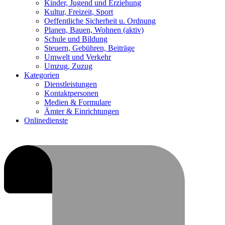
Kinder, Jugend und Erziehung
Kultur, Freizeit, Sport
Oeffentliche Sicherheit u. Ordnung
Planen, Bauen, Wohnen
(aktiv)
Schule und Bildung
Steuern, Gebühren, Beiträge
Umwelt und Verkehr
Umzug, Zuzug
Kategorien
Dienstleistungen
Kontaktpersonen
Medien & Formulare
Ämter & Einrichtungen
Onlinedienste