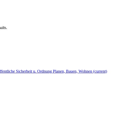
alts.
fentliche Sicherheit u. Ordnung
Planen, Bauen, Wohnen
(current)