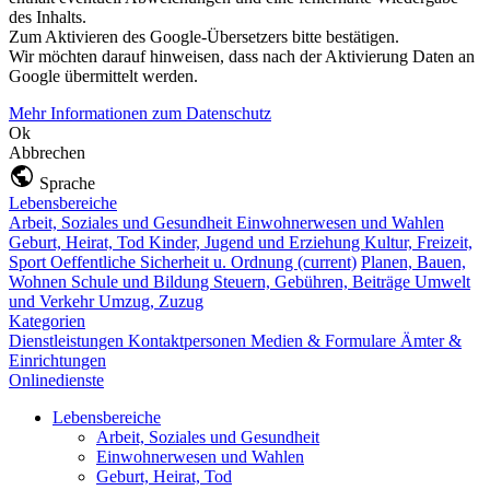
des Inhalts.
Zum Aktivieren des Google-Übersetzers bitte bestätigen.
Wir möchten darauf hinweisen, dass nach der Aktivierung Daten an
Google übermittelt werden.
Mehr Informationen zum Datenschutz
Ok
Abbrechen
Sprache
Lebensbereiche
Arbeit, Soziales und Gesundheit
Einwohnerwesen und Wahlen
Geburt, Heirat, Tod
Kinder, Jugend und Erziehung
Kultur, Freizeit,
Sport
Oeffentliche Sicherheit u. Ordnung
(current)
Planen, Bauen,
Wohnen
Schule und Bildung
Steuern, Gebühren, Beiträge
Umwelt
und Verkehr
Umzug, Zuzug
Kategorien
Dienstleistungen
Kontaktpersonen
Medien & Formulare
Ämter &
Einrichtungen
Onlinedienste
Lebensbereiche
Arbeit, Soziales und Gesundheit
Einwohnerwesen und Wahlen
Geburt, Heirat, Tod