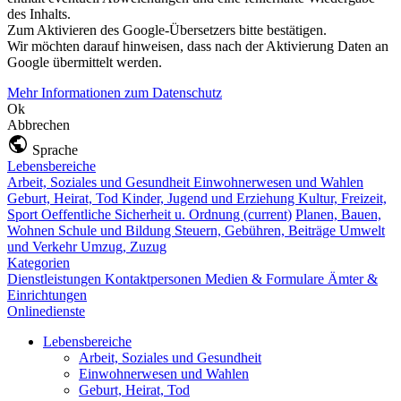
des Inhalts.
Zum Aktivieren des Google-Übersetzers bitte bestätigen.
Wir möchten darauf hinweisen, dass nach der Aktivierung Daten an
Google übermittelt werden.
Mehr Informationen zum Datenschutz
Ok
Abbrechen
Sprache
Lebensbereiche
Arbeit, Soziales und Gesundheit
Einwohnerwesen und Wahlen
Geburt, Heirat, Tod
Kinder, Jugend und Erziehung
Kultur, Freizeit,
Sport
Oeffentliche Sicherheit u. Ordnung
(current)
Planen, Bauen,
Wohnen
Schule und Bildung
Steuern, Gebühren, Beiträge
Umwelt
und Verkehr
Umzug, Zuzug
Kategorien
Dienstleistungen
Kontaktpersonen
Medien & Formulare
Ämter &
Einrichtungen
Onlinedienste
Lebensbereiche
Arbeit, Soziales und Gesundheit
Einwohnerwesen und Wahlen
Geburt, Heirat, Tod