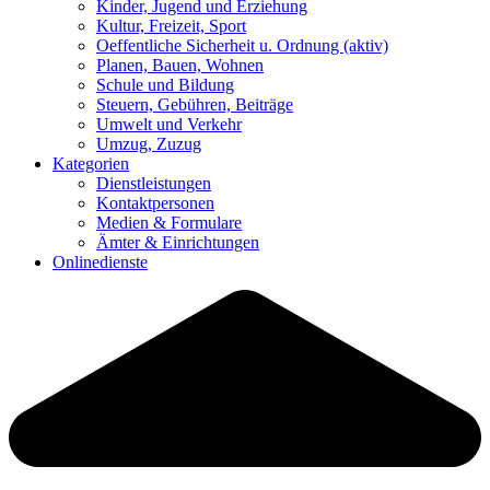
Kinder, Jugend und Erziehung
Kultur, Freizeit, Sport
Oeffentliche Sicherheit u. Ordnung
(aktiv)
Planen, Bauen, Wohnen
Schule und Bildung
Steuern, Gebühren, Beiträge
Umwelt und Verkehr
Umzug, Zuzug
Kategorien
Dienstleistungen
Kontaktpersonen
Medien & Formulare
Ämter & Einrichtungen
Onlinedienste