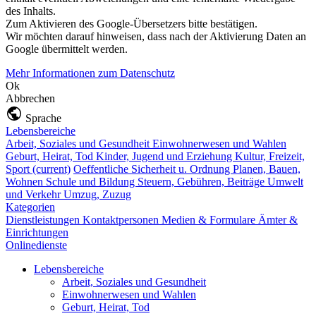
des Inhalts.
Zum Aktivieren des Google-Übersetzers bitte bestätigen.
Wir möchten darauf hinweisen, dass nach der Aktivierung Daten an
Google übermittelt werden.
Mehr Informationen zum Datenschutz
Ok
Abbrechen
Sprache
Lebensbereiche
Arbeit, Soziales und Gesundheit
Einwohnerwesen und Wahlen
Geburt, Heirat, Tod
Kinder, Jugend und Erziehung
Kultur, Freizeit,
Sport
(current)
Oeffentliche Sicherheit u. Ordnung
Planen, Bauen,
Wohnen
Schule und Bildung
Steuern, Gebühren, Beiträge
Umwelt
und Verkehr
Umzug, Zuzug
Kategorien
Dienstleistungen
Kontaktpersonen
Medien & Formulare
Ämter &
Einrichtungen
Onlinedienste
Lebensbereiche
Arbeit, Soziales und Gesundheit
Einwohnerwesen und Wahlen
Geburt, Heirat, Tod