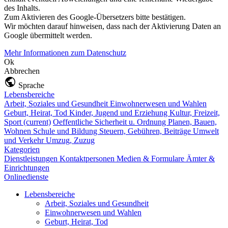
des Inhalts.
Zum Aktivieren des Google-Übersetzers bitte bestätigen.
Wir möchten darauf hinweisen, dass nach der Aktivierung Daten an
Google übermittelt werden.
Mehr Informationen zum Datenschutz
Ok
Abbrechen
Sprache
Lebensbereiche
Arbeit, Soziales und Gesundheit
Einwohnerwesen und Wahlen
Geburt, Heirat, Tod
Kinder, Jugend und Erziehung
Kultur, Freizeit,
Sport
(current)
Oeffentliche Sicherheit u. Ordnung
Planen, Bauen,
Wohnen
Schule und Bildung
Steuern, Gebühren, Beiträge
Umwelt
und Verkehr
Umzug, Zuzug
Kategorien
Dienstleistungen
Kontaktpersonen
Medien & Formulare
Ämter &
Einrichtungen
Onlinedienste
Lebensbereiche
Arbeit, Soziales und Gesundheit
Einwohnerwesen und Wahlen
Geburt, Heirat, Tod