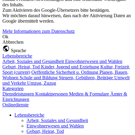
des Inhalts.
Zum Aktivieren des Google-Übersetzers bitte bestätigen.
Wir möchten darauf hinweisen, dass nach der Aktivierung Daten an
Google übermittelt werden.
Mehr Informationen zum Datenschutz
Ok
Abbrechen
Sprache
Lebensbereiche
Arbeit, Soziales und Gesundheit
Einwohnerwesen und Wahlen
Geburt, Heirat, Tod
Kinder, Jugend und Erziehung
Kultur, Freizeit,
Sport
(current)
Oeffentliche Sicherheit u. Ordnung
Planen, Bauen,
Wohnen
Schule und Bildung
Steuern, Gebühren, Beiträge
Umwelt
und Verkehr
Umzug, Zuzug
Kategorien
Dienstleistungen
Kontaktpersonen
Medien & Formulare
Ämter &
Einrichtungen
Onlinedienste
Lebensbereiche
Arbeit, Soziales und Gesundheit
Einwohnerwesen und Wahlen
Geburt, Heirat, Tod