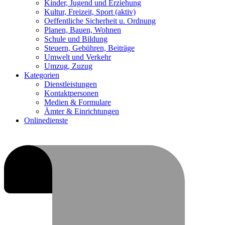
Kinder, Jugend und Erziehung
Kultur, Freizeit, Sport
(aktiv)
Oeffentliche Sicherheit u. Ordnung
Planen, Bauen, Wohnen
Schule und Bildung
Steuern, Gebühren, Beiträge
Umwelt und Verkehr
Umzug, Zuzug
Kategorien
Dienstleistungen
Kontaktpersonen
Medien & Formulare
Ämter & Einrichtungen
Onlinedienste