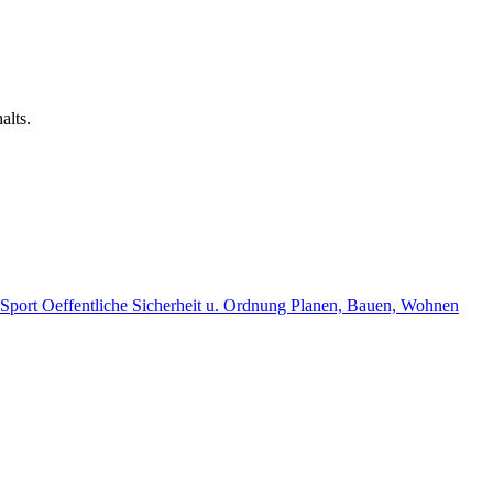
alts.
, Sport
Oeffentliche Sicherheit u. Ordnung
Planen, Bauen, Wohnen