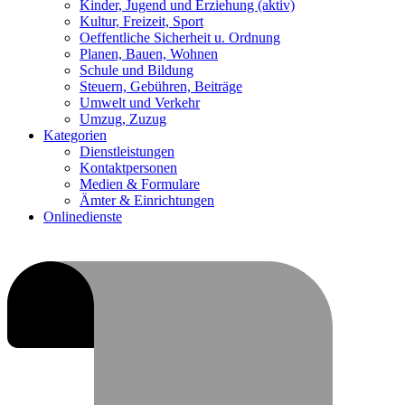
Kinder, Jugend und Erziehung
(aktiv)
Kultur, Freizeit, Sport
Oeffentliche Sicherheit u. Ordnung
Planen, Bauen, Wohnen
Schule und Bildung
Steuern, Gebühren, Beiträge
Umwelt und Verkehr
Umzug, Zuzug
Kategorien
Dienstleistungen
Kontaktpersonen
Medien & Formulare
Ämter & Einrichtungen
Onlinedienste