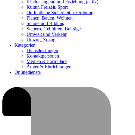
Kinder, Jugend und Erziehung
(aktiv)
Kultur, Freizeit, Sport
Oeffentliche Sicherheit u. Ordnung
Planen, Bauen, Wohnen
Schule und Bildung
Steuern, Gebühren, Beiträge
Umwelt und Verkehr
Umzug, Zuzug
Kategorien
Dienstleistungen
Kontaktpersonen
Medien & Formulare
Ämter & Einrichtungen
Onlinedienste