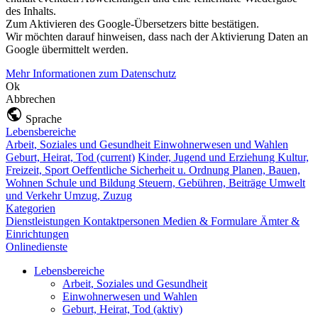
des Inhalts.
Zum Aktivieren des Google-Übersetzers bitte bestätigen.
Wir möchten darauf hinweisen, dass nach der Aktivierung Daten an
Google übermittelt werden.
Mehr Informationen zum Datenschutz
Ok
Abbrechen
Sprache
Lebensbereiche
Arbeit, Soziales und Gesundheit
Einwohnerwesen und Wahlen
Geburt, Heirat, Tod
(current)
Kinder, Jugend und Erziehung
Kultur,
Freizeit, Sport
Oeffentliche Sicherheit u. Ordnung
Planen, Bauen,
Wohnen
Schule und Bildung
Steuern, Gebühren, Beiträge
Umwelt
und Verkehr
Umzug, Zuzug
Kategorien
Dienstleistungen
Kontaktpersonen
Medien & Formulare
Ämter &
Einrichtungen
Onlinedienste
Lebensbereiche
Arbeit, Soziales und Gesundheit
Einwohnerwesen und Wahlen
Geburt, Heirat, Tod
(aktiv)