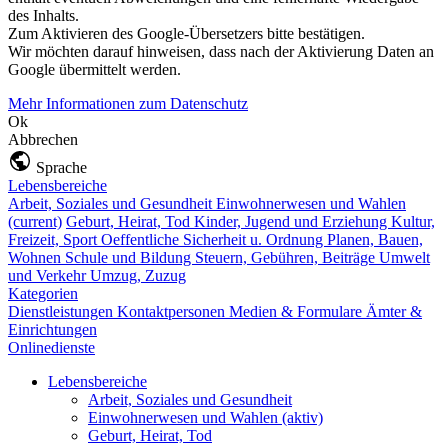
des Inhalts.
Zum Aktivieren des Google-Übersetzers bitte bestätigen.
Wir möchten darauf hinweisen, dass nach der Aktivierung Daten an
Google übermittelt werden.
Mehr Informationen zum Datenschutz
Ok
Abbrechen
Sprache
Lebensbereiche
Arbeit, Soziales und Gesundheit
Einwohnerwesen und Wahlen
(current)
Geburt, Heirat, Tod
Kinder, Jugend und Erziehung
Kultur,
Freizeit, Sport
Oeffentliche Sicherheit u. Ordnung
Planen, Bauen,
Wohnen
Schule und Bildung
Steuern, Gebühren, Beiträge
Umwelt
und Verkehr
Umzug, Zuzug
Kategorien
Dienstleistungen
Kontaktpersonen
Medien & Formulare
Ämter &
Einrichtungen
Onlinedienste
Lebensbereiche
Arbeit, Soziales und Gesundheit
Einwohnerwesen und Wahlen
(aktiv)
Geburt, Heirat, Tod