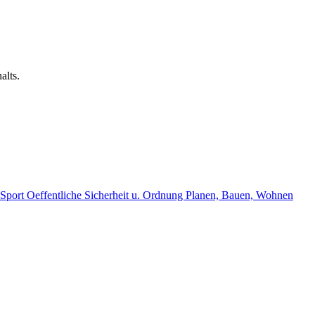
alts.
, Sport
Oeffentliche Sicherheit u. Ordnung
Planen, Bauen, Wohnen