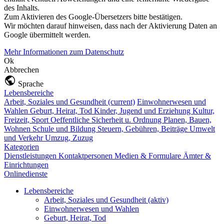
des Inhalts.
Zum Aktivieren des Google-Übersetzers bitte bestätigen.
Wir möchten darauf hinweisen, dass nach der Aktivierung Daten an
Google übermittelt werden.
Mehr Informationen zum Datenschutz
Ok
Abbrechen
Sprache
Lebensbereiche
Arbeit, Soziales und Gesundheit
(current)
Einwohnerwesen und
Wahlen
Geburt, Heirat, Tod
Kinder, Jugend und Erziehung
Kultur,
Freizeit, Sport
Oeffentliche Sicherheit u. Ordnung
Planen, Bauen,
Wohnen
Schule und Bildung
Steuern, Gebühren, Beiträge
Umwelt
und Verkehr
Umzug, Zuzug
Kategorien
Dienstleistungen
Kontaktpersonen
Medien & Formulare
Ämter &
Einrichtungen
Onlinedienste
Lebensbereiche
Arbeit, Soziales und Gesundheit
(aktiv)
Einwohnerwesen und Wahlen
Geburt, Heirat, Tod