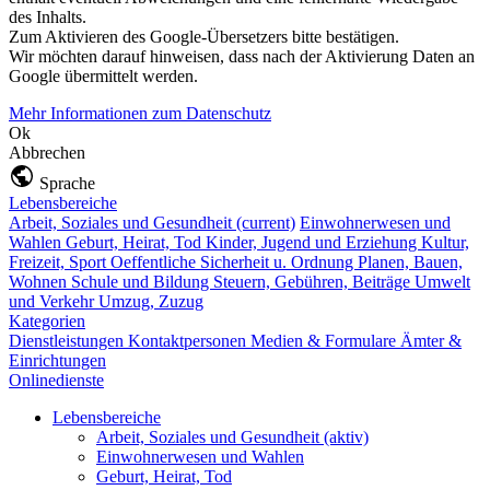
des Inhalts.
Zum Aktivieren des Google-Übersetzers bitte bestätigen.
Wir möchten darauf hinweisen, dass nach der Aktivierung Daten an
Google übermittelt werden.
Mehr Informationen zum Datenschutz
Ok
Abbrechen
Sprache
Lebensbereiche
Arbeit, Soziales und Gesundheit
(current)
Einwohnerwesen und
Wahlen
Geburt, Heirat, Tod
Kinder, Jugend und Erziehung
Kultur,
Freizeit, Sport
Oeffentliche Sicherheit u. Ordnung
Planen, Bauen,
Wohnen
Schule und Bildung
Steuern, Gebühren, Beiträge
Umwelt
und Verkehr
Umzug, Zuzug
Kategorien
Dienstleistungen
Kontaktpersonen
Medien & Formulare
Ämter &
Einrichtungen
Onlinedienste
Lebensbereiche
Arbeit, Soziales und Gesundheit
(aktiv)
Einwohnerwesen und Wahlen
Geburt, Heirat, Tod