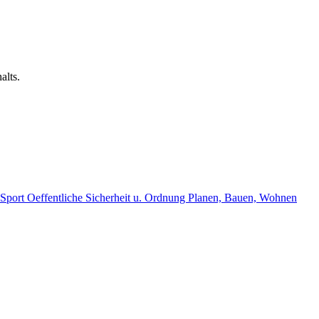
alts.
, Sport
Oeffentliche Sicherheit u. Ordnung
Planen, Bauen, Wohnen