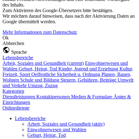
des Inhalts.
Zum Aktivieren des Google-Übersetzers bitte bestätigen.
Wir möchten darauf hinweisen, dass nach der Aktivierung Daten an
Google übermittelt werden.
Mehr Informationen zum Datenschutz
Ok
Abbrechen
Sprache
Lebensbereiche
Arbeit, Soziales und Gesundheit
(current)
Einwohnerwesen und
Wahlen
Geburt, Heirat, Tod
Kinder, Jugend und Erziehung
Kultur,
Freizeit, Sport
Oeffentliche Sicherheit u. Ordnung
Planen, Bauen,
Wohnen
Schule und Bildung
Steuern, Gebühren, Beiträge
Umwelt
und Verkehr
Umzug, Zuzug
Kategorien
Dienstleistungen
Kontaktpersonen
Medien & Formulare
Ämter &
Einrichtungen
Onlinedienste
Lebensbereiche
Arbeit, Soziales und Gesundheit
(aktiv)
Einwohnerwesen und Wahlen
Geburt, Heirat, Tod