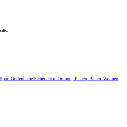
alts.
, Sport
Oeffentliche Sicherheit u. Ordnung
Planen, Bauen, Wohnen