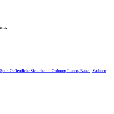
alts.
, Sport
Oeffentliche Sicherheit u. Ordnung
Planen, Bauen, Wohnen