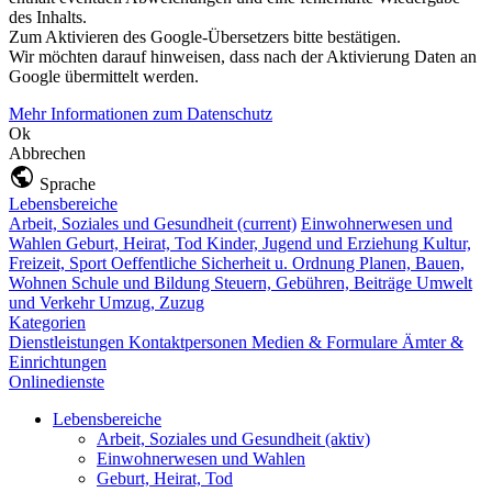
des Inhalts.
Zum Aktivieren des Google-Übersetzers bitte bestätigen.
Wir möchten darauf hinweisen, dass nach der Aktivierung Daten an
Google übermittelt werden.
Mehr Informationen zum Datenschutz
Ok
Abbrechen
Sprache
Lebensbereiche
Arbeit, Soziales und Gesundheit
(current)
Einwohnerwesen und
Wahlen
Geburt, Heirat, Tod
Kinder, Jugend und Erziehung
Kultur,
Freizeit, Sport
Oeffentliche Sicherheit u. Ordnung
Planen, Bauen,
Wohnen
Schule und Bildung
Steuern, Gebühren, Beiträge
Umwelt
und Verkehr
Umzug, Zuzug
Kategorien
Dienstleistungen
Kontaktpersonen
Medien & Formulare
Ämter &
Einrichtungen
Onlinedienste
Lebensbereiche
Arbeit, Soziales und Gesundheit
(aktiv)
Einwohnerwesen und Wahlen
Geburt, Heirat, Tod