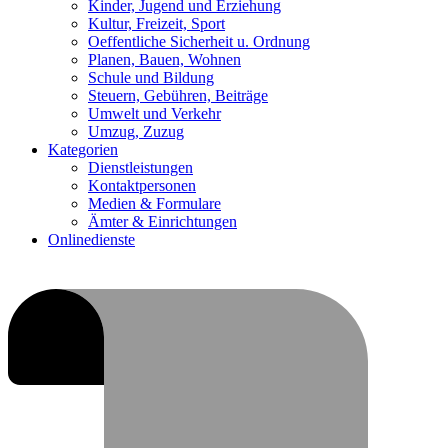
Kinder, Jugend und Erziehung
Kultur, Freizeit, Sport
Oeffentliche Sicherheit u. Ordnung
Planen, Bauen, Wohnen
Schule und Bildung
Steuern, Gebühren, Beiträge
Umwelt und Verkehr
Umzug, Zuzug
Kategorien
Dienstleistungen
Kontaktpersonen
Medien & Formulare
Ämter & Einrichtungen
Onlinedienste