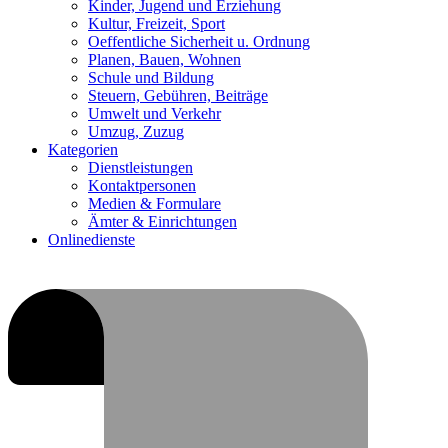
Kinder, Jugend und Erziehung
Kultur, Freizeit, Sport
Oeffentliche Sicherheit u. Ordnung
Planen, Bauen, Wohnen
Schule und Bildung
Steuern, Gebühren, Beiträge
Umwelt und Verkehr
Umzug, Zuzug
Kategorien
Dienstleistungen
Kontaktpersonen
Medien & Formulare
Ämter & Einrichtungen
Onlinedienste