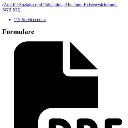
(
Amt für Soziales und Prävention, Abteilung Existenzsicherung
SGB XII
)
115-Servicecenter
Formulare