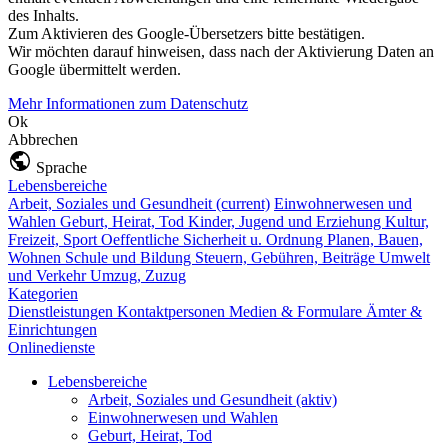
des Inhalts.
Zum Aktivieren des Google-Übersetzers bitte bestätigen.
Wir möchten darauf hinweisen, dass nach der Aktivierung Daten an
Google übermittelt werden.
Mehr Informationen zum Datenschutz
Ok
Abbrechen
Sprache
Lebensbereiche
Arbeit, Soziales und Gesundheit
(current)
Einwohnerwesen und
Wahlen
Geburt, Heirat, Tod
Kinder, Jugend und Erziehung
Kultur,
Freizeit, Sport
Oeffentliche Sicherheit u. Ordnung
Planen, Bauen,
Wohnen
Schule und Bildung
Steuern, Gebühren, Beiträge
Umwelt
und Verkehr
Umzug, Zuzug
Kategorien
Dienstleistungen
Kontaktpersonen
Medien & Formulare
Ämter &
Einrichtungen
Onlinedienste
Lebensbereiche
Arbeit, Soziales und Gesundheit
(aktiv)
Einwohnerwesen und Wahlen
Geburt, Heirat, Tod