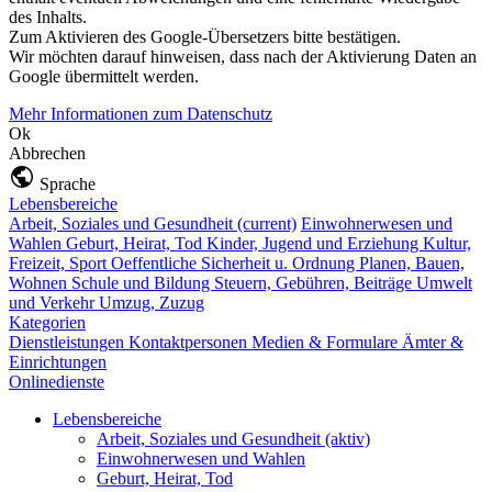
des Inhalts.
Zum Aktivieren des Google-Übersetzers bitte bestätigen.
Wir möchten darauf hinweisen, dass nach der Aktivierung Daten an
Google übermittelt werden.
Mehr Informationen zum Datenschutz
Ok
Abbrechen
Sprache
Lebensbereiche
Arbeit, Soziales und Gesundheit
(current)
Einwohnerwesen und
Wahlen
Geburt, Heirat, Tod
Kinder, Jugend und Erziehung
Kultur,
Freizeit, Sport
Oeffentliche Sicherheit u. Ordnung
Planen, Bauen,
Wohnen
Schule und Bildung
Steuern, Gebühren, Beiträge
Umwelt
und Verkehr
Umzug, Zuzug
Kategorien
Dienstleistungen
Kontaktpersonen
Medien & Formulare
Ämter &
Einrichtungen
Onlinedienste
Lebensbereiche
Arbeit, Soziales und Gesundheit
(aktiv)
Einwohnerwesen und Wahlen
Geburt, Heirat, Tod