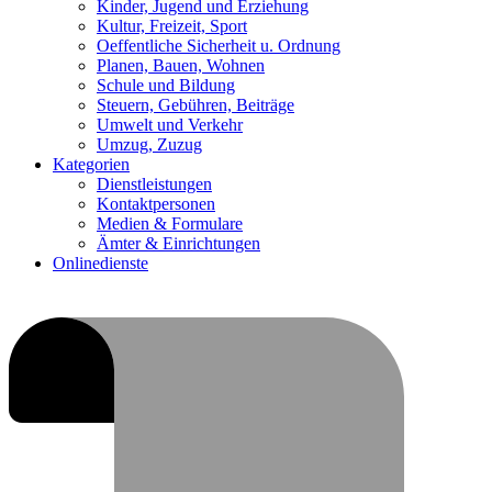
Kinder, Jugend und Erziehung
Kultur, Freizeit, Sport
Oeffentliche Sicherheit u. Ordnung
Planen, Bauen, Wohnen
Schule und Bildung
Steuern, Gebühren, Beiträge
Umwelt und Verkehr
Umzug, Zuzug
Kategorien
Dienstleistungen
Kontaktpersonen
Medien & Formulare
Ämter & Einrichtungen
Onlinedienste