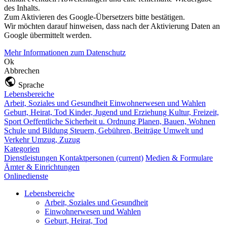
des Inhalts.
Zum Aktivieren des Google-Übersetzers bitte bestätigen.
Wir möchten darauf hinweisen, dass nach der Aktivierung Daten an
Google übermittelt werden.
Mehr Informationen zum Datenschutz
Ok
Abbrechen
Sprache
Lebensbereiche
Arbeit, Soziales und Gesundheit
Einwohnerwesen und Wahlen
Geburt, Heirat, Tod
Kinder, Jugend und Erziehung
Kultur, Freizeit,
Sport
Oeffentliche Sicherheit u. Ordnung
Planen, Bauen, Wohnen
Schule und Bildung
Steuern, Gebühren, Beiträge
Umwelt und
Verkehr
Umzug, Zuzug
Kategorien
Dienstleistungen
Kontaktpersonen
(current)
Medien & Formulare
Ämter & Einrichtungen
Onlinedienste
Lebensbereiche
Arbeit, Soziales und Gesundheit
Einwohnerwesen und Wahlen
Geburt, Heirat, Tod