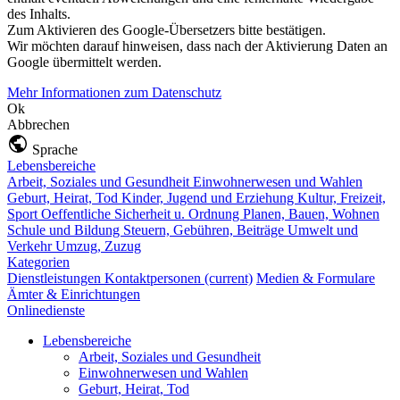
des Inhalts.
Zum Aktivieren des Google-Übersetzers bitte bestätigen.
Wir möchten darauf hinweisen, dass nach der Aktivierung Daten an
Google übermittelt werden.
Mehr Informationen zum Datenschutz
Ok
Abbrechen
Sprache
Lebensbereiche
Arbeit, Soziales und Gesundheit
Einwohnerwesen und Wahlen
Geburt, Heirat, Tod
Kinder, Jugend und Erziehung
Kultur, Freizeit,
Sport
Oeffentliche Sicherheit u. Ordnung
Planen, Bauen, Wohnen
Schule und Bildung
Steuern, Gebühren, Beiträge
Umwelt und
Verkehr
Umzug, Zuzug
Kategorien
Dienstleistungen
Kontaktpersonen
(current)
Medien & Formulare
Ämter & Einrichtungen
Onlinedienste
Lebensbereiche
Arbeit, Soziales und Gesundheit
Einwohnerwesen und Wahlen
Geburt, Heirat, Tod