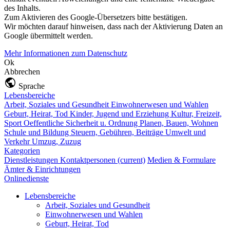
des Inhalts.
Zum Aktivieren des Google-Übersetzers bitte bestätigen.
Wir möchten darauf hinweisen, dass nach der Aktivierung Daten an
Google übermittelt werden.
Mehr Informationen zum Datenschutz
Ok
Abbrechen
Sprache
Lebensbereiche
Arbeit, Soziales und Gesundheit
Einwohnerwesen und Wahlen
Geburt, Heirat, Tod
Kinder, Jugend und Erziehung
Kultur, Freizeit,
Sport
Oeffentliche Sicherheit u. Ordnung
Planen, Bauen, Wohnen
Schule und Bildung
Steuern, Gebühren, Beiträge
Umwelt und
Verkehr
Umzug, Zuzug
Kategorien
Dienstleistungen
Kontaktpersonen
(current)
Medien & Formulare
Ämter & Einrichtungen
Onlinedienste
Lebensbereiche
Arbeit, Soziales und Gesundheit
Einwohnerwesen und Wahlen
Geburt, Heirat, Tod