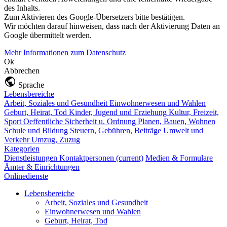
des Inhalts.
Zum Aktivieren des Google-Übersetzers bitte bestätigen.
Wir möchten darauf hinweisen, dass nach der Aktivierung Daten an
Google übermittelt werden.
Mehr Informationen zum Datenschutz
Ok
Abbrechen
Sprache
Lebensbereiche
Arbeit, Soziales und Gesundheit
Einwohnerwesen und Wahlen
Geburt, Heirat, Tod
Kinder, Jugend und Erziehung
Kultur, Freizeit,
Sport
Oeffentliche Sicherheit u. Ordnung
Planen, Bauen, Wohnen
Schule und Bildung
Steuern, Gebühren, Beiträge
Umwelt und
Verkehr
Umzug, Zuzug
Kategorien
Dienstleistungen
Kontaktpersonen
(current)
Medien & Formulare
Ämter & Einrichtungen
Onlinedienste
Lebensbereiche
Arbeit, Soziales und Gesundheit
Einwohnerwesen und Wahlen
Geburt, Heirat, Tod