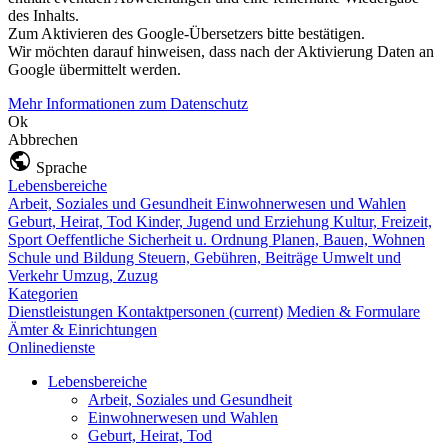
des Inhalts.
Zum Aktivieren des Google-Übersetzers bitte bestätigen.
Wir möchten darauf hinweisen, dass nach der Aktivierung Daten an
Google übermittelt werden.
Mehr Informationen zum Datenschutz
Ok
Abbrechen
Sprache
Lebensbereiche
Arbeit, Soziales und Gesundheit
Einwohnerwesen und Wahlen
Geburt, Heirat, Tod
Kinder, Jugend und Erziehung
Kultur, Freizeit,
Sport
Oeffentliche Sicherheit u. Ordnung
Planen, Bauen, Wohnen
Schule und Bildung
Steuern, Gebühren, Beiträge
Umwelt und
Verkehr
Umzug, Zuzug
Kategorien
Dienstleistungen
Kontaktpersonen
(current)
Medien & Formulare
Ämter & Einrichtungen
Onlinedienste
Lebensbereiche
Arbeit, Soziales und Gesundheit
Einwohnerwesen und Wahlen
Geburt, Heirat, Tod