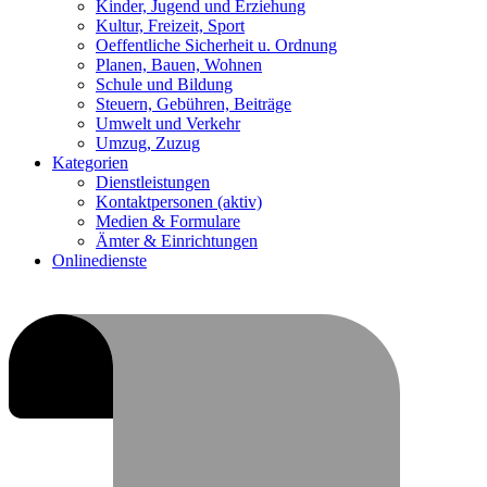
Kinder, Jugend und Erziehung
Kultur, Freizeit, Sport
Oeffentliche Sicherheit u. Ordnung
Planen, Bauen, Wohnen
Schule und Bildung
Steuern, Gebühren, Beiträge
Umwelt und Verkehr
Umzug, Zuzug
Kategorien
Dienstleistungen
Kontaktpersonen
(aktiv)
Medien & Formulare
Ämter & Einrichtungen
Onlinedienste