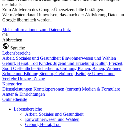
des Inhalts.
Zum Aktivieren des Google-Übersetzers bitte bestätigen.
Wir möchten darauf hinweisen, dass nach der Aktivierung Daten an
Google übermittelt werden.
Mehr Informationen zum Datenschutz
Ok
Abbrechen
Sprache
Lebensbereiche
Arbeit, Soziales und Gesundheit
Einwohnerwesen und Wahlen
Geburt, Heirat, Tod
Kinder, Jugend und Erziehung
Kultur, Freizeit,
Sport
Oeffentliche Sicherheit u. Ordnung
Planen, Bauen, Wohnen
Schule und Bildung
Steuern, Gebühren, Beiträge
Umwelt und
Verkehr
Umzug, Zuzug
Kategorien
Dienstleistungen
Kontaktpersonen
(current)
Medien & Formulare
Ämter & Einrichtungen
Onlinedienste
Lebensbereiche
Arbeit, Soziales und Gesundheit
Einwohnerwesen und Wahlen
Geburt, Heirat, Tod