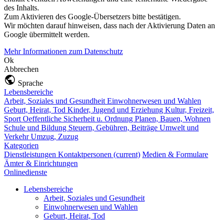
des Inhalts.
Zum Aktivieren des Google-Übersetzers bitte bestätigen.
Wir möchten darauf hinweisen, dass nach der Aktivierung Daten an
Google übermittelt werden.
Mehr Informationen zum Datenschutz
Ok
Abbrechen
Sprache
Lebensbereiche
Arbeit, Soziales und Gesundheit
Einwohnerwesen und Wahlen
Geburt, Heirat, Tod
Kinder, Jugend und Erziehung
Kultur, Freizeit,
Sport
Oeffentliche Sicherheit u. Ordnung
Planen, Bauen, Wohnen
Schule und Bildung
Steuern, Gebühren, Beiträge
Umwelt und
Verkehr
Umzug, Zuzug
Kategorien
Dienstleistungen
Kontaktpersonen
(current)
Medien & Formulare
Ämter & Einrichtungen
Onlinedienste
Lebensbereiche
Arbeit, Soziales und Gesundheit
Einwohnerwesen und Wahlen
Geburt, Heirat, Tod