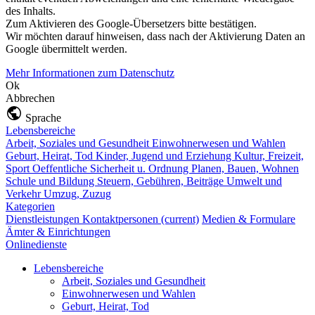
des Inhalts.
Zum Aktivieren des Google-Übersetzers bitte bestätigen.
Wir möchten darauf hinweisen, dass nach der Aktivierung Daten an
Google übermittelt werden.
Mehr Informationen zum Datenschutz
Ok
Abbrechen
Sprache
Lebensbereiche
Arbeit, Soziales und Gesundheit
Einwohnerwesen und Wahlen
Geburt, Heirat, Tod
Kinder, Jugend und Erziehung
Kultur, Freizeit,
Sport
Oeffentliche Sicherheit u. Ordnung
Planen, Bauen, Wohnen
Schule und Bildung
Steuern, Gebühren, Beiträge
Umwelt und
Verkehr
Umzug, Zuzug
Kategorien
Dienstleistungen
Kontaktpersonen
(current)
Medien & Formulare
Ämter & Einrichtungen
Onlinedienste
Lebensbereiche
Arbeit, Soziales und Gesundheit
Einwohnerwesen und Wahlen
Geburt, Heirat, Tod