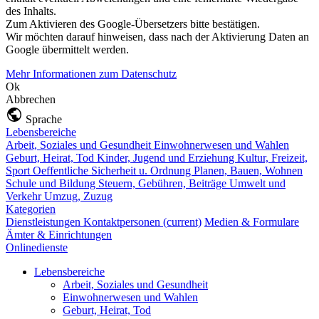
des Inhalts.
Zum Aktivieren des Google-Übersetzers bitte bestätigen.
Wir möchten darauf hinweisen, dass nach der Aktivierung Daten an
Google übermittelt werden.
Mehr Informationen zum Datenschutz
Ok
Abbrechen
Sprache
Lebensbereiche
Arbeit, Soziales und Gesundheit
Einwohnerwesen und Wahlen
Geburt, Heirat, Tod
Kinder, Jugend und Erziehung
Kultur, Freizeit,
Sport
Oeffentliche Sicherheit u. Ordnung
Planen, Bauen, Wohnen
Schule und Bildung
Steuern, Gebühren, Beiträge
Umwelt und
Verkehr
Umzug, Zuzug
Kategorien
Dienstleistungen
Kontaktpersonen
(current)
Medien & Formulare
Ämter & Einrichtungen
Onlinedienste
Lebensbereiche
Arbeit, Soziales und Gesundheit
Einwohnerwesen und Wahlen
Geburt, Heirat, Tod