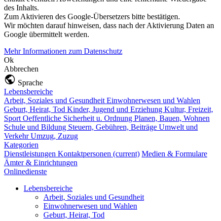
des Inhalts.
Zum Aktivieren des Google-Übersetzers bitte bestätigen.
Wir möchten darauf hinweisen, dass nach der Aktivierung Daten an
Google übermittelt werden.
Mehr Informationen zum Datenschutz
Ok
Abbrechen
Sprache
Lebensbereiche
Arbeit, Soziales und Gesundheit
Einwohnerwesen und Wahlen
Geburt, Heirat, Tod
Kinder, Jugend und Erziehung
Kultur, Freizeit,
Sport
Oeffentliche Sicherheit u. Ordnung
Planen, Bauen, Wohnen
Schule und Bildung
Steuern, Gebühren, Beiträge
Umwelt und
Verkehr
Umzug, Zuzug
Kategorien
Dienstleistungen
Kontaktpersonen
(current)
Medien & Formulare
Ämter & Einrichtungen
Onlinedienste
Lebensbereiche
Arbeit, Soziales und Gesundheit
Einwohnerwesen und Wahlen
Geburt, Heirat, Tod