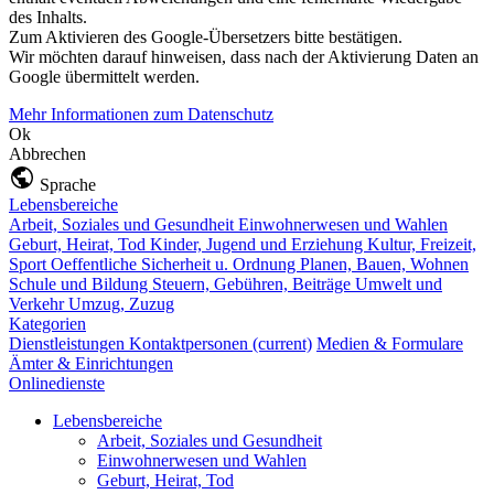
des Inhalts.
Zum Aktivieren des Google-Übersetzers bitte bestätigen.
Wir möchten darauf hinweisen, dass nach der Aktivierung Daten an
Google übermittelt werden.
Mehr Informationen zum Datenschutz
Ok
Abbrechen
Sprache
Lebensbereiche
Arbeit, Soziales und Gesundheit
Einwohnerwesen und Wahlen
Geburt, Heirat, Tod
Kinder, Jugend und Erziehung
Kultur, Freizeit,
Sport
Oeffentliche Sicherheit u. Ordnung
Planen, Bauen, Wohnen
Schule und Bildung
Steuern, Gebühren, Beiträge
Umwelt und
Verkehr
Umzug, Zuzug
Kategorien
Dienstleistungen
Kontaktpersonen
(current)
Medien & Formulare
Ämter & Einrichtungen
Onlinedienste
Lebensbereiche
Arbeit, Soziales und Gesundheit
Einwohnerwesen und Wahlen
Geburt, Heirat, Tod