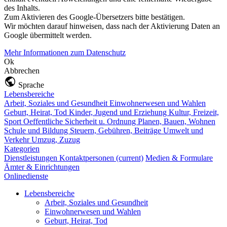
des Inhalts.
Zum Aktivieren des Google-Übersetzers bitte bestätigen.
Wir möchten darauf hinweisen, dass nach der Aktivierung Daten an
Google übermittelt werden.
Mehr Informationen zum Datenschutz
Ok
Abbrechen
Sprache
Lebensbereiche
Arbeit, Soziales und Gesundheit
Einwohnerwesen und Wahlen
Geburt, Heirat, Tod
Kinder, Jugend und Erziehung
Kultur, Freizeit,
Sport
Oeffentliche Sicherheit u. Ordnung
Planen, Bauen, Wohnen
Schule und Bildung
Steuern, Gebühren, Beiträge
Umwelt und
Verkehr
Umzug, Zuzug
Kategorien
Dienstleistungen
Kontaktpersonen
(current)
Medien & Formulare
Ämter & Einrichtungen
Onlinedienste
Lebensbereiche
Arbeit, Soziales und Gesundheit
Einwohnerwesen und Wahlen
Geburt, Heirat, Tod