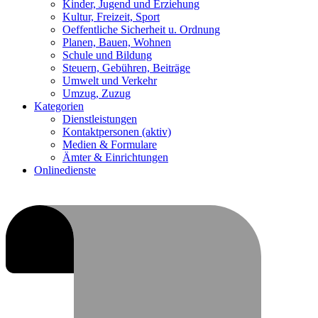
Kinder, Jugend und Erziehung
Kultur, Freizeit, Sport
Oeffentliche Sicherheit u. Ordnung
Planen, Bauen, Wohnen
Schule und Bildung
Steuern, Gebühren, Beiträge
Umwelt und Verkehr
Umzug, Zuzug
Kategorien
Dienstleistungen
Kontaktpersonen
(aktiv)
Medien & Formulare
Ämter & Einrichtungen
Onlinedienste