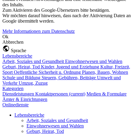
des Inhalts.
Zum Aktivieren des Google-Übersetzers bitte bestätigen.
Wir möchten darauf hinweisen, dass nach der Aktivierung Daten an
Google übermittelt werden.
Mehr Informationen zum Datenschutz
Ok
Abbrechen
Sprache
Lebensbereiche
Arbeit, Soziales und Gesundheit
Einwohnerwesen und Wahlen
Geburt, Heirat, Tod
Kinder, Jugend und Erziehung
Kultur, Freizeit,
Sport
Oeffentliche Sicherheit u. Ordnung
Planen, Bauen, Wohnen
Schule und Bildung
Steuern, Gebühren, Beiträge
Umwelt und
Verkehr
Umzug, Zuzug
Kategorien
Dienstleistungen
Kontaktpersonen
(current)
Medien & Formulare
Ämter & Einrichtungen
Onlinedienste
Lebensbereiche
Arbeit, Soziales und Gesundheit
Einwohnerwesen und Wahlen
Geburt, Heirat, Tod