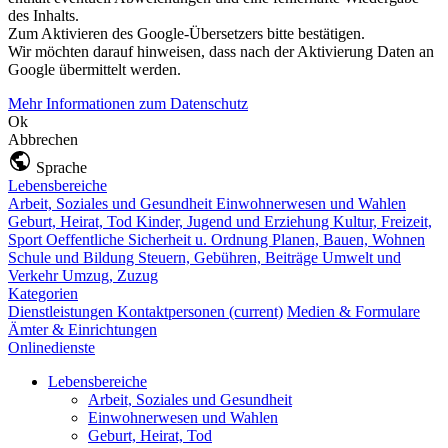
des Inhalts.
Zum Aktivieren des Google-Übersetzers bitte bestätigen.
Wir möchten darauf hinweisen, dass nach der Aktivierung Daten an
Google übermittelt werden.
Mehr Informationen zum Datenschutz
Ok
Abbrechen
Sprache
Lebensbereiche
Arbeit, Soziales und Gesundheit
Einwohnerwesen und Wahlen
Geburt, Heirat, Tod
Kinder, Jugend und Erziehung
Kultur, Freizeit,
Sport
Oeffentliche Sicherheit u. Ordnung
Planen, Bauen, Wohnen
Schule und Bildung
Steuern, Gebühren, Beiträge
Umwelt und
Verkehr
Umzug, Zuzug
Kategorien
Dienstleistungen
Kontaktpersonen
(current)
Medien & Formulare
Ämter & Einrichtungen
Onlinedienste
Lebensbereiche
Arbeit, Soziales und Gesundheit
Einwohnerwesen und Wahlen
Geburt, Heirat, Tod