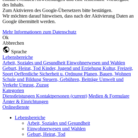
des Inhalts.
Zum Aktivieren des Google-Übersetzers bitte bestätigen.
Wir möchten darauf hinweisen, dass nach der Aktivierung Daten an
Google übermittelt werden.
Mehr Informationen zum Datenschutz
Ok
Abbrechen
Sprache
Lebensbereiche
Arbeit, Soziales und Gesundheit
Einwohnerwesen und Wahlen
Geburt, Heirat, Tod
Kinder, Jugend und Erziehung
Kultur, Freizeit,
Sport
Oeffentliche Sicherheit u. Ordnung
Planen, Bauen, Wohnen
Schule und Bildung
Steuern, Gebühren, Beiträge
Umwelt und
Verkehr
Umzug, Zuzug
Kategorien
Dienstleistungen
Kontaktpersonen
(current)
Medien & Formulare
Ämter & Einrichtungen
Onlinedienste
Lebensbereiche
Arbeit, Soziales und Gesundheit
Einwohnerwesen und Wahlen
Geburt, Heirat, Tod